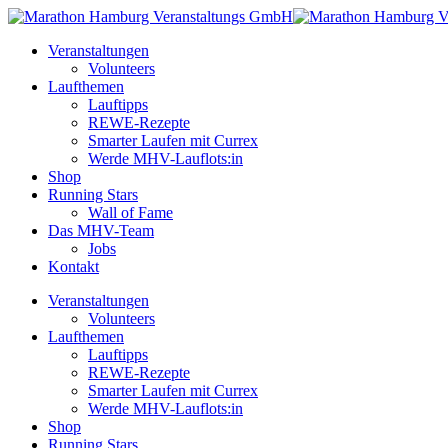
Skip
to
Menu
Veranstaltungen
main
Volunteers
content
Laufthemen
Lauftipps
REWE-Rezepte
Smarter Laufen mit Currex
Werde MHV-Lauflots:in
Shop
Running Stars
Wall of Fame
Das MHV-Team
Jobs
Kontakt
Veranstaltungen
Volunteers
Laufthemen
Lauftipps
REWE-Rezepte
Smarter Laufen mit Currex
Werde MHV-Lauflots:in
Shop
Running Stars