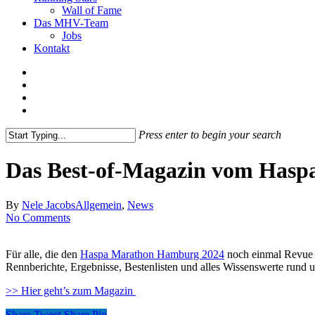
Wall of Fame
Das MHV-Team
Jobs
Kontakt
Press enter to begin your search
Close
Search
Das Best-of-Magazin vom Hasp
By
Nele Jacobs
Allgemein
,
News
No Comments
Für alle, die den
Haspa Marathon Hamburg 2024
noch einmal Revue p
Rennberichte, Ergebnisse, Bestenlisten und alles Wissenswerte rund
>> Hier geht’s zum Magazin
Share
Tweet
Share
Pin